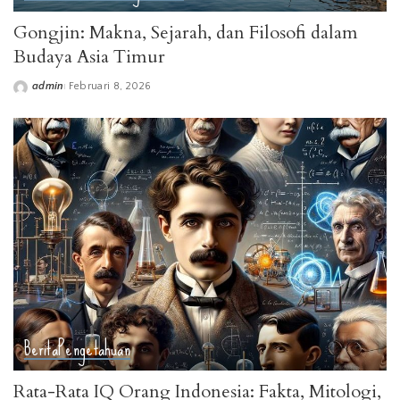
Gongjin: Makna, Sejarah, dan Filosofi dalam
Budaya Asia Timur
admin
Februari 8, 2026
Posted
by
Berita
Pengetahuan
Rata-Rata IQ Orang Indonesia: Fakta, Mitologi,