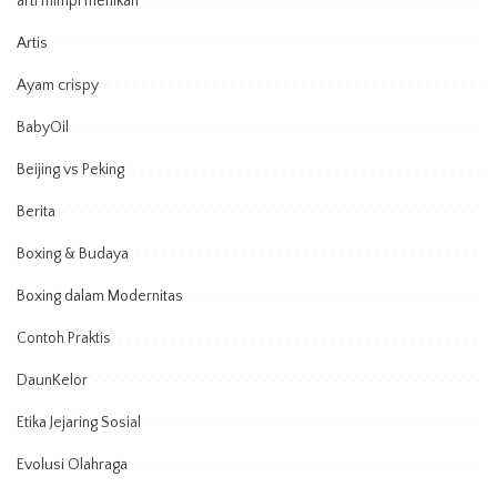
arti mimpi menikah
Artis
Ayam crispy
BabyOil
Beijing vs Peking
Berita
Boxing & Budaya
Boxing dalam Modernitas
Contoh Praktis
DaunKelor
Etika Jejaring Sosial
Evolusi Olahraga