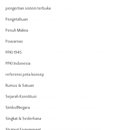
pengertian sistem terbuka
Pengetahuan
Penuh Makna
Powarnas
PPKI 1945
PPKI Indonesia
referensi peta konsep
Rumus & Satuan
Sejarah Konstitusi
SimbolNegara
Singkat & Sederhana
Strategi Engagement