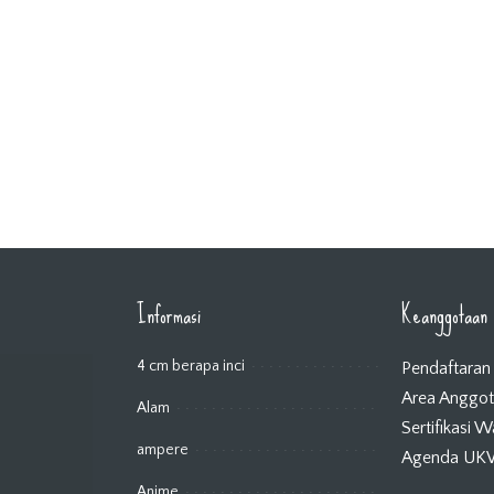
Informasi
Keanggotaan
4 cm berapa inci
Pendaftaran
Area Anggo
Alam
Sertifikasi 
ampere
Agenda U
Anime