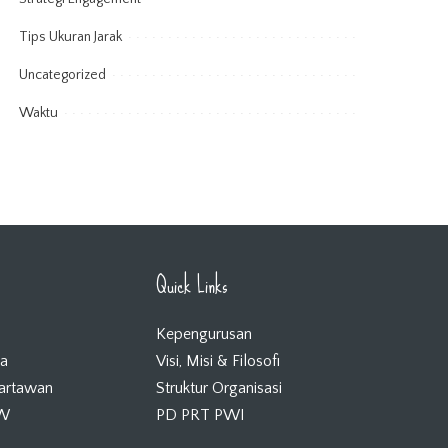
Tips Ukuran Jarak
Uncategorized
Waktu
Quick Links
Kepengurusan
ta
Visi, Misi & Filosofi
Wartawan
Struktur Organisasi
KW
PD PRT PWI