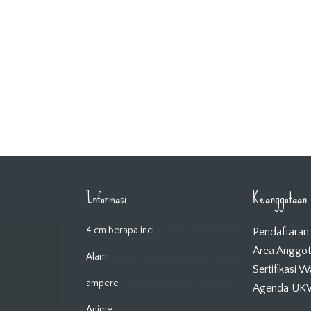
Informasi
Keanggotaan
4 cm berapa inci
Pendaftaran
Area Anggo
Alam
Sertifikasi 
ampere
Agenda U
Anime