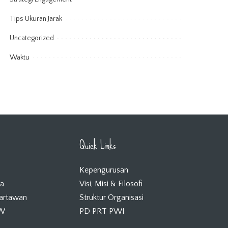
Tips Ukuran Jarak
Uncategorized
Waktu
Quick Links
Kepengurusan
ta
Visi, Misi & Filosofi
Wartawan
Struktur Organisasi
KW
PD PRT PWI