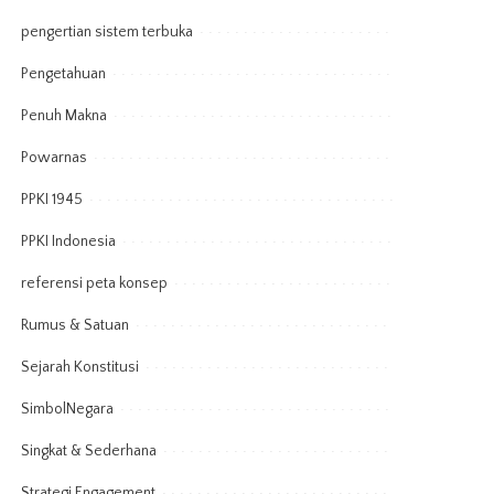
pengertian sistem terbuka
Pengetahuan
Penuh Makna
Powarnas
PPKI 1945
PPKI Indonesia
referensi peta konsep
Rumus & Satuan
Sejarah Konstitusi
SimbolNegara
Singkat & Sederhana
Strategi Engagement