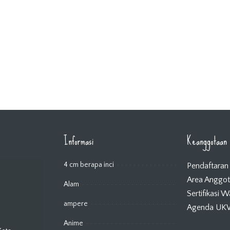
Informasi
Keanggotaan
4 cm berapa inci
Pendaftaran
Area Anggo
Alam
Sertifikasi 
ampere
Agenda U
Anime