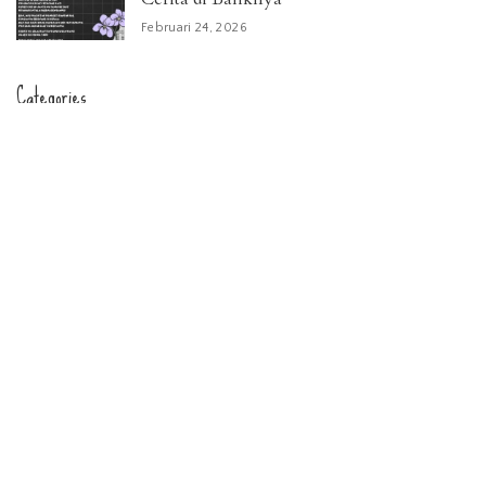
Februari 24, 2026
Categories
4 cm berapa inci
Alam
ampere
Anime
arti mimpi menikah
Artis
Ayam crispy
BabyOil
Beijing vs Peking